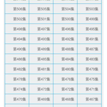
第506集
第505集
第504集
第503集
第502集
第501集
第500集
第499集
第498集
第497集
第496集
第495集
第494集
第493集
第492集
第491集
第490集
第489集
第488集
第487集
第486集
第485集
第484集
第483集
第482集
第481集
第480集
第479集
第478集
第477集
第476集
第475集
第474集
第473集
第472集
第471集
第470集
第469集
第468集
第467集