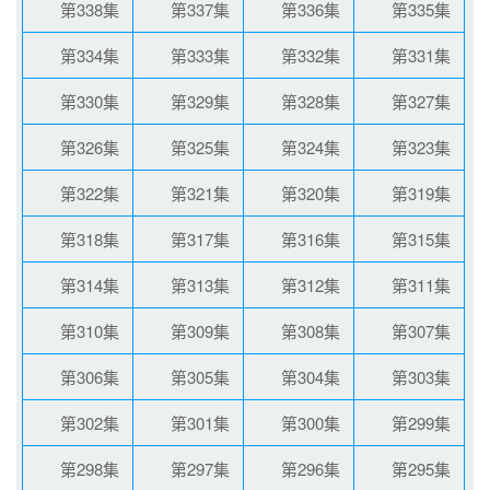
第338集
第337集
第336集
第335集
第334集
第333集
第332集
第331集
第330集
第329集
第328集
第327集
第326集
第325集
第324集
第323集
第322集
第321集
第320集
第319集
第318集
第317集
第316集
第315集
第314集
第313集
第312集
第311集
第310集
第309集
第308集
第307集
第306集
第305集
第304集
第303集
第302集
第301集
第300集
第299集
第298集
第297集
第296集
第295集