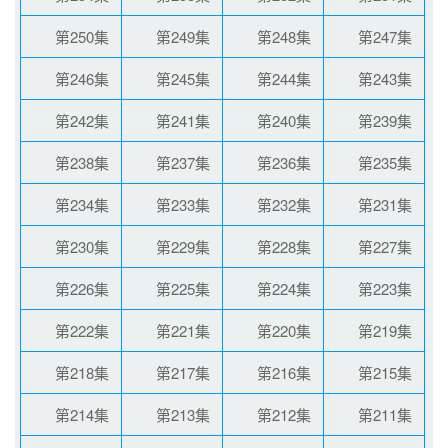
第250集
第249集
第248集
第247集
第246集
第245集
第244集
第243集
第242集
第241集
第240集
第239集
第238集
第237集
第236集
第235集
第234集
第233集
第232集
第231集
第230集
第229集
第228集
第227集
第226集
第225集
第224集
第223集
第222集
第221集
第220集
第219集
第218集
第217集
第216集
第215集
第214集
第213集
第212集
第211集