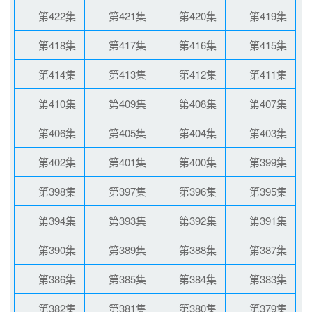
第422集
第421集
第420集
第419集
第418集
第417集
第416集
第415集
第414集
第413集
第412集
第411集
第410集
第409集
第408集
第407集
第406集
第405集
第404集
第403集
第402集
第401集
第400集
第399集
第398集
第397集
第396集
第395集
第394集
第393集
第392集
第391集
第390集
第389集
第388集
第387集
第386集
第385集
第384集
第383集
第382集
第381集
第380集
第379集