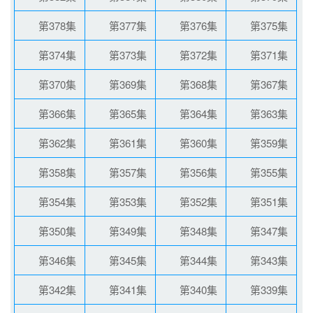
第378集
第377集
第376集
第375集
第374集
第373集
第372集
第371集
第370集
第369集
第368集
第367集
第366集
第365集
第364集
第363集
第362集
第361集
第360集
第359集
第358集
第357集
第356集
第355集
第354集
第353集
第352集
第351集
第350集
第349集
第348集
第347集
第346集
第345集
第344集
第343集
第342集
第341集
第340集
第339集